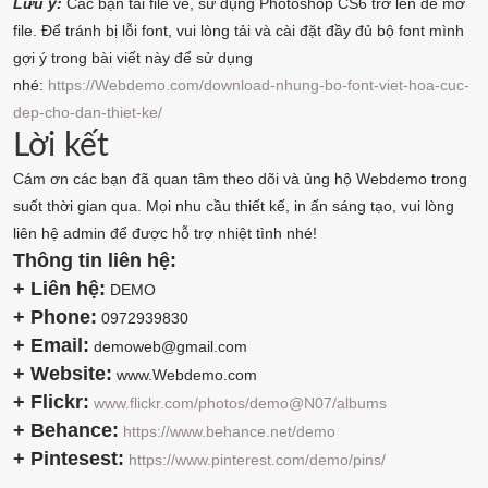
Lưu ý:
Các bạn tải file về, sử dụng Photoshop CS6 trở lên để mở
file. Để tránh bị lỗi font, vui lòng tải và cài đặt đầy đủ bộ font mình
gợi ý trong bài viết này để sử dụng
nhé:
https://Webdemo.com/download-nhung-bo-font-viet-hoa-cuc-
dep-cho-dan-thiet-ke/
Lời kết
Cám ơn các bạn đã quan tâm theo dõi và ủng hộ Webdemo trong
suốt thời gian qua. Mọi nhu cầu thiết kế, in ấn sáng tạo, vui lòng
liên hệ admin để được hỗ trợ nhiệt tình nhé!
Thông tin liên hệ:
+ Liên hệ:
DEMO
+ Phone:
0972939830
+ Email:
demoweb@gmail.com
+ Website:
www.Webdemo.com
+ Flickr:
www.flickr.com/photos/demo@N07/albums
+ Behance:
https://www.behance.net/demo
+ Pintesest:
https://www.pinterest.com/demo/pins/