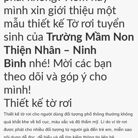
mình xin giới thiệu một
mẫu thiết kế Tờ rơi tuyển
sinh của
Trường Mầm Non
Thiện Nhân – Ninh
Bình
nhé! Mời các bạn
theo dõi và góp ý cho
mình!
Thiết kế tờ rơi
Thiết kế tờ rơi cho người dùng đối tượng phổ thông thường không
quá khắt khe về bố cục, màu sắc và độ thẩm mỹ. Lí do vì tờ rơi
được phát cho nhiều đối tượng từ người già đến trẻ em, miễn sao
nội dung dễ đọc, dễ hiểu và dễ tìm kiếm thông tin liên hệ.